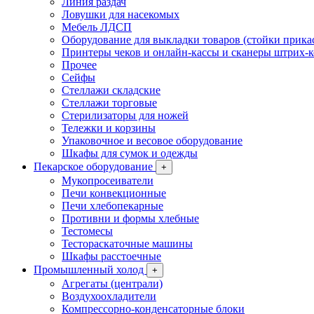
Линия раздач
Ловушки для насекомых
Мебель ЛДСП
Оборудование для выкладки товаров (стойки прика
Принтеры чеков и онлайн-кассы и сканеры штрих-
Прочее
Сейфы
Стеллажи складские
Стеллажи торговые
Стерилизаторы для ножей
Тележки и корзины
Упаковочное и весовое оборудование
Шкафы для сумок и одежды
Пекарское оборудование
+
Мукопросеиватели
Печи конвекционные
Печи хлебопекарные
Противни и формы хлебные
Тестомесы
Тестораскаточные машины
Шкафы расстоечные
Промышленный холод
+
Агрегаты (централи)
Воздухоохладители
Компрессорно-конденсаторные блоки