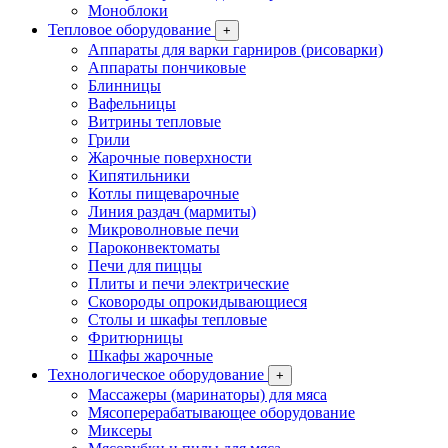
Моноблоки
Тепловое оборудование
+
Аппараты для варки гарниров (рисоварки)
Аппараты пончиковые
Блинницы
Вафельницы
Витрины тепловые
Грили
Жарочные поверхности
Кипятильники
Котлы пищеварочные
Линия раздач (мармиты)
Микроволновые печи
Пароконвектоматы
Печи для пиццы
Плиты и печи электрические
Сковороды опрокидывающиеся
Столы и шкафы тепловые
Фритюрницы
Шкафы жарочные
Технологическое оборудование
+
Массажеры (маринаторы) для мяса
Мясоперерабатывающее оборудование
Миксеры