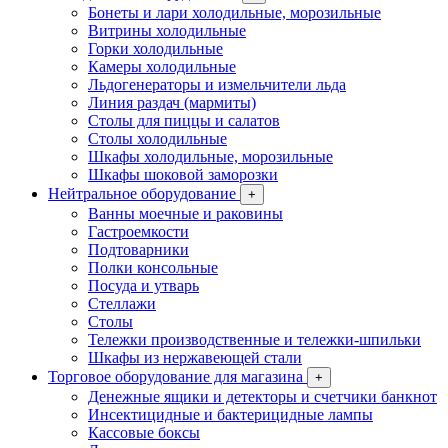
Бонеты и лари холодильные, морозильные
Витрины холодильные
Горки холодильные
Камеры холодильные
Льдогенераторы и измельчители льда
Линия раздач (мармиты)
Столы для пиццы и салатов
Столы холодильные
Шкафы холодильные, морозильные
Шкафы шоковой заморозки
Нейтральное оборудование
+
Ванны моечные и раковины
Гастроемкости
Подтоварники
Полки консольные
Посуда и утварь
Стеллажи
Столы
Тележки производственные и тележки-шпильки
Шкафы из нержавеющей стали
Торговое оборудование для магазина
+
Денежные ящики и детекторы и счетчики банкнот
Инсектицидные и бактерицидные лампы
Кассовые боксы