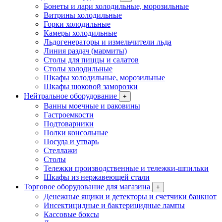
Бонеты и лари холодильные, морозильные
Витрины холодильные
Горки холодильные
Камеры холодильные
Льдогенераторы и измельчители льда
Линия раздач (мармиты)
Столы для пиццы и салатов
Столы холодильные
Шкафы холодильные, морозильные
Шкафы шоковой заморозки
Нейтральное оборудование
+
Ванны моечные и раковины
Гастроемкости
Подтоварники
Полки консольные
Посуда и утварь
Стеллажи
Столы
Тележки производственные и тележки-шпильки
Шкафы из нержавеющей стали
Торговое оборудование для магазина
+
Денежные ящики и детекторы и счетчики банкнот
Инсектицидные и бактерицидные лампы
Кассовые боксы