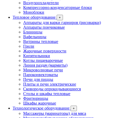
Воздухоохладители
Компрессорно-конденсаторные блоки
Моноблоки
Тепловое оборудование
+
Аппараты для варки гарниров (рисоварки)
Аппараты пончиковые
Блинницы
Вафельницы
Витрины тепловые
Грили
Жарочные поверхности
Кипятильники
Котлы пищеварочные
Линия раздач (мармиты)
Микроволновые печи
Пароконвектоматы
Печи для пиццы
Плиты и печи электрические
Сковороды опрокидывающиеся
Столы и шкафы тепловые
Фритюрницы
Шкафы жарочные
Технологическое оборудование
+
Массажеры (маринаторы) для мяса