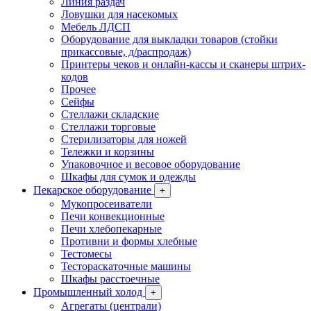
Линия раздач
Ловушки для насекомых
Мебель ЛДСП
Оборудование для выкладки товаров (стойки
прикассовые, д/распродаж)
Принтеры чеков и онлайн-кассы и сканеры штрих-
кодов
Прочее
Сейфы
Стеллажи складские
Стеллажи торговые
Стерилизаторы для ножей
Тележки и корзины
Упаковочное и весовое оборудование
Шкафы для сумок и одежды
Пекарское оборудование
+
Мукопросеиватели
Печи конвекционные
Печи хлебопекарные
Противни и формы хлебные
Тестомесы
Тестораскаточные машины
Шкафы расстоечные
Промышленный холод
+
Агрегаты (централи)