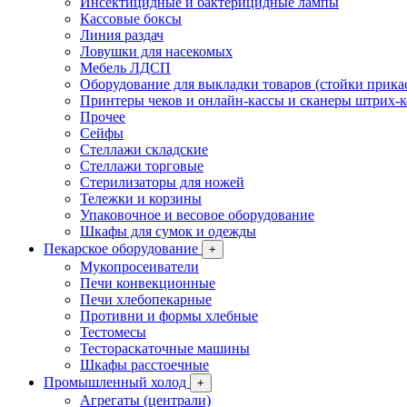
Инсектицидные и бактерицидные лампы
Кассовые боксы
Линия раздач
Ловушки для насекомых
Мебель ЛДСП
Оборудование для выкладки товаров (стойки прика
Принтеры чеков и онлайн-кассы и сканеры штрих-
Прочее
Сейфы
Стеллажи складские
Стеллажи торговые
Стерилизаторы для ножей
Тележки и корзины
Упаковочное и весовое оборудование
Шкафы для сумок и одежды
Пекарское оборудование
+
Мукопросеиватели
Печи конвекционные
Печи хлебопекарные
Противни и формы хлебные
Тестомесы
Тестораскаточные машины
Шкафы расстоечные
Промышленный холод
+
Агрегаты (централи)