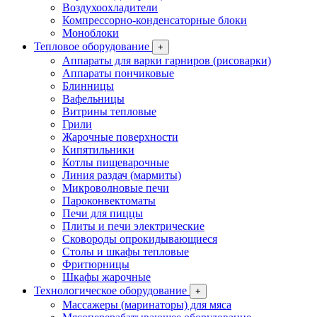
Воздухоохладители
Компрессорно-конденсаторные блоки
Моноблоки
Тепловое оборудование
+
Аппараты для варки гарниров (рисоварки)
Аппараты пончиковые
Блинницы
Вафельницы
Витрины тепловые
Грили
Жарочные поверхности
Кипятильники
Котлы пищеварочные
Линия раздач (мармиты)
Микроволновые печи
Пароконвектоматы
Печи для пиццы
Плиты и печи электрические
Сковороды опрокидывающиеся
Столы и шкафы тепловые
Фритюрницы
Шкафы жарочные
Технологическое оборудование
+
Массажеры (маринаторы) для мяса