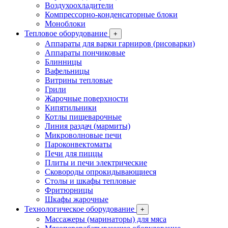
Воздухоохладители
Компрессорно-конденсаторные блоки
Моноблоки
Тепловое оборудование
+
Аппараты для варки гарниров (рисоварки)
Аппараты пончиковые
Блинницы
Вафельницы
Витрины тепловые
Грили
Жарочные поверхности
Кипятильники
Котлы пищеварочные
Линия раздач (мармиты)
Микроволновые печи
Пароконвектоматы
Печи для пиццы
Плиты и печи электрические
Сковороды опрокидывающиеся
Столы и шкафы тепловые
Фритюрницы
Шкафы жарочные
Технологическое оборудование
+
Массажеры (маринаторы) для мяса