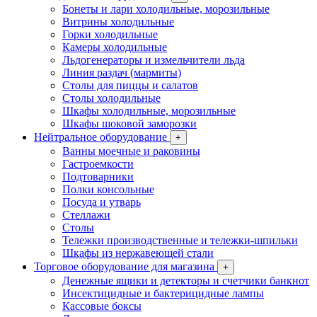
Бонеты и лари холодильные, морозильные
Витрины холодильные
Горки холодильные
Камеры холодильные
Льдогенераторы и измельчители льда
Линия раздач (мармиты)
Столы для пиццы и салатов
Столы холодильные
Шкафы холодильные, морозильные
Шкафы шоковой заморозки
Нейтральное оборудование
+
Ванны моечные и раковины
Гастроемкости
Подтоварники
Полки консольные
Посуда и утварь
Стеллажи
Столы
Тележки производственные и тележки-шпильки
Шкафы из нержавеющей стали
Торговое оборудование для магазина
+
Денежные ящики и детекторы и счетчики банкнот
Инсектицидные и бактерицидные лампы
Кассовые боксы