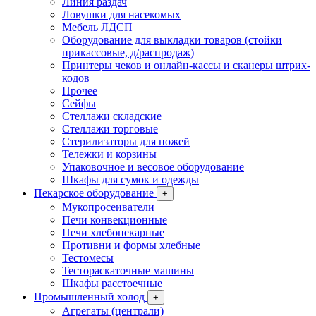
Линия раздач
Ловушки для насекомых
Мебель ЛДСП
Оборудование для выкладки товаров (стойки
прикассовые, д/распродаж)
Принтеры чеков и онлайн-кассы и сканеры штрих-
кодов
Прочее
Сейфы
Стеллажи складские
Стеллажи торговые
Стерилизаторы для ножей
Тележки и корзины
Упаковочное и весовое оборудование
Шкафы для сумок и одежды
Пекарское оборудование
+
Мукопросеиватели
Печи конвекционные
Печи хлебопекарные
Противни и формы хлебные
Тестомесы
Тестораскаточные машины
Шкафы расстоечные
Промышленный холод
+
Агрегаты (централи)