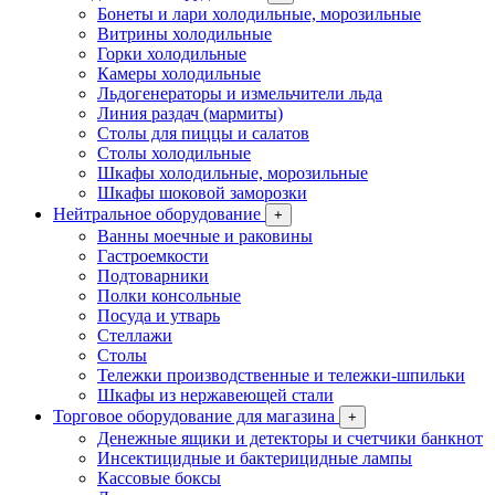
Бонеты и лари холодильные, морозильные
Витрины холодильные
Горки холодильные
Камеры холодильные
Льдогенераторы и измельчители льда
Линия раздач (мармиты)
Столы для пиццы и салатов
Столы холодильные
Шкафы холодильные, морозильные
Шкафы шоковой заморозки
Нейтральное оборудование
+
Ванны моечные и раковины
Гастроемкости
Подтоварники
Полки консольные
Посуда и утварь
Стеллажи
Столы
Тележки производственные и тележки-шпильки
Шкафы из нержавеющей стали
Торговое оборудование для магазина
+
Денежные ящики и детекторы и счетчики банкнот
Инсектицидные и бактерицидные лампы
Кассовые боксы