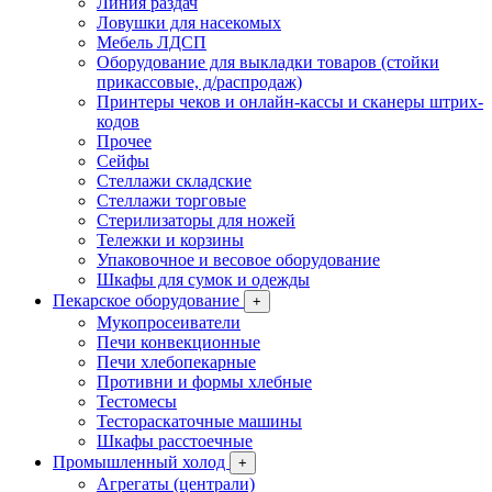
Линия раздач
Ловушки для насекомых
Мебель ЛДСП
Оборудование для выкладки товаров (стойки
прикассовые, д/распродаж)
Принтеры чеков и онлайн-кассы и сканеры штрих-
кодов
Прочее
Сейфы
Стеллажи складские
Стеллажи торговые
Стерилизаторы для ножей
Тележки и корзины
Упаковочное и весовое оборудование
Шкафы для сумок и одежды
Пекарское оборудование
+
Мукопросеиватели
Печи конвекционные
Печи хлебопекарные
Противни и формы хлебные
Тестомесы
Тестораскаточные машины
Шкафы расстоечные
Промышленный холод
+
Агрегаты (централи)