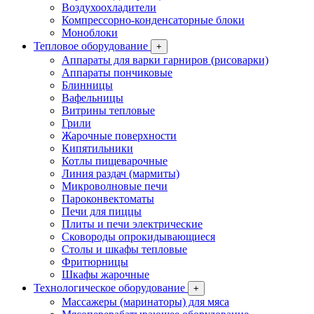
Воздухоохладители
Компрессорно-конденсаторные блоки
Моноблоки
Тепловое оборудование
+
Аппараты для варки гарниров (рисоварки)
Аппараты пончиковые
Блинницы
Вафельницы
Витрины тепловые
Грили
Жарочные поверхности
Кипятильники
Котлы пищеварочные
Линия раздач (мармиты)
Микроволновые печи
Пароконвектоматы
Печи для пиццы
Плиты и печи электрические
Сковороды опрокидывающиеся
Столы и шкафы тепловые
Фритюрницы
Шкафы жарочные
Технологическое оборудование
+
Массажеры (маринаторы) для мяса