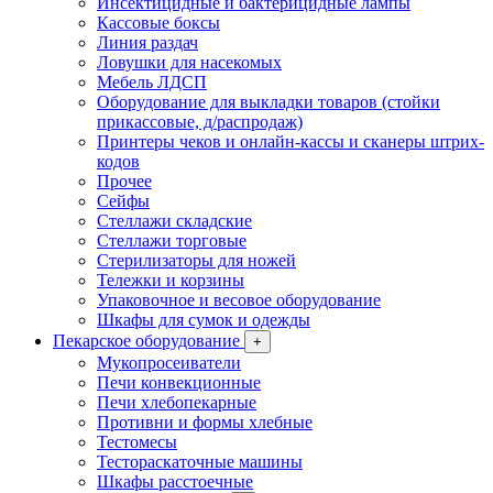
Инсектицидные и бактерицидные лампы
Кассовые боксы
Линия раздач
Ловушки для насекомых
Мебель ЛДСП
Оборудование для выкладки товаров (стойки
прикассовые, д/распродаж)
Принтеры чеков и онлайн-кассы и сканеры штрих-
кодов
Прочее
Сейфы
Стеллажи складские
Стеллажи торговые
Стерилизаторы для ножей
Тележки и корзины
Упаковочное и весовое оборудование
Шкафы для сумок и одежды
Пекарское оборудование
+
Мукопросеиватели
Печи конвекционные
Печи хлебопекарные
Противни и формы хлебные
Тестомесы
Тестораскаточные машины
Шкафы расстоечные