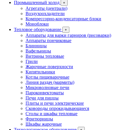
Промышленный холод
+
Агрегаты (централи)
Воздухоохладители
Компрессорно-конденсаторные блоки
Моноблоки
Тепловое оборудование
+
Аппараты для варки гарниров (рисоварки)
Аппараты пончиковые
Блинницы
Вафельницы
Витрины тепловые
Грили
Жарочные поверхности
Кипятильники
Котлы пищеварочные
Линия раздач (мармиты)
Микроволновые печи
Пароконвектоматы
Печи для пиццы
Плиты и печи электрические
Сковороды опрокидывающиеся
Столы и шкафы тепловые
Фритюрницы
Шкафы жарочные
Технологическое оборудование
+