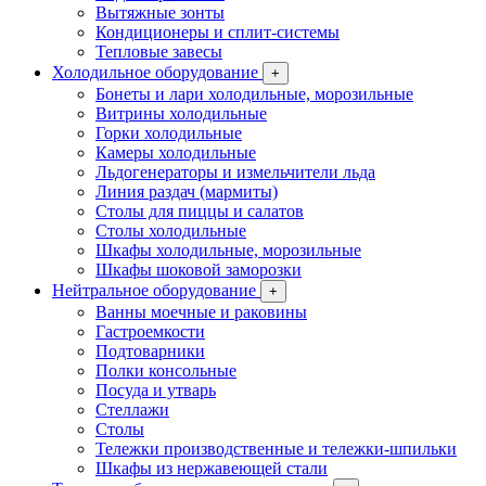
Вытяжные зонты
Кондиционеры и сплит-системы
Тепловые завесы
Холодильное оборудование
+
Бонеты и лари холодильные, морозильные
Витрины холодильные
Горки холодильные
Камеры холодильные
Льдогенераторы и измельчители льда
Линия раздач (мармиты)
Столы для пиццы и салатов
Столы холодильные
Шкафы холодильные, морозильные
Шкафы шоковой заморозки
Нейтральное оборудование
+
Ванны моечные и раковины
Гастроемкости
Подтоварники
Полки консольные
Посуда и утварь
Стеллажи
Столы
Тележки производственные и тележки-шпильки
Шкафы из нержавеющей стали