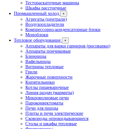
Тестораскаточные машины
Шкафы расстоечные
Промышленный холод
+
Агрегаты (централи)
Воздухоохладители
Компрессорно-конденсаторные блоки
Моноблоки
Тепловое оборудование
+
Аппараты для варки гарниров (рисоварки)
Аппараты пончиковые
Блинницы
Вафельницы
Витрины тепловые
Грили
Жарочные поверхности
Кипятильники
Котлы пищеварочные
Линия раздач (мармиты)
Микроволновые печи
Пароконвектоматы
Печи для пиццы
Плиты и печи электрические
Сковороды опрокидывающиеся
Столы и шкафы тепловые
Фритюрницы