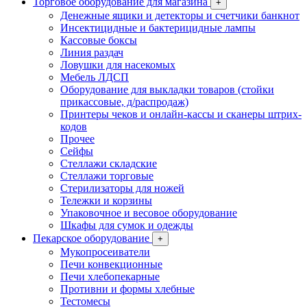
Торговое оборудование для магазина
+
Денежные ящики и детекторы и счетчики банкнот
Инсектицидные и бактерицидные лампы
Кассовые боксы
Линия раздач
Ловушки для насекомых
Мебель ЛДСП
Оборудование для выкладки товаров (стойки
прикассовые, д/распродаж)
Принтеры чеков и онлайн-кассы и сканеры штрих-
кодов
Прочее
Сейфы
Стеллажи складские
Стеллажи торговые
Стерилизаторы для ножей
Тележки и корзины
Упаковочное и весовое оборудование
Шкафы для сумок и одежды
Пекарское оборудование
+
Мукопросеиватели
Печи конвекционные
Печи хлебопекарные
Противни и формы хлебные
Тестомесы