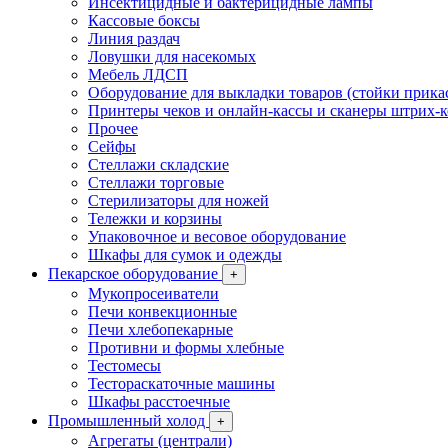
Инсектицидные и бактерицидные лампы
Кассовые боксы
Линия раздач
Ловушки для насекомых
Мебель ЛДСП
Оборудование для выкладки товаров (стойки прика
Принтеры чеков и онлайн-кассы и сканеры штрих-
Прочее
Сейфы
Стеллажи складские
Стеллажи торговые
Стерилизаторы для ножей
Тележки и корзины
Упаковочное и весовое оборудование
Шкафы для сумок и одежды
Пекарское оборудование
+
Мукопросеиватели
Печи конвекционные
Печи хлебопекарные
Противни и формы хлебные
Тестомесы
Тестораскаточные машины
Шкафы расстоечные
Промышленный холод
+
Агрегаты (централи)