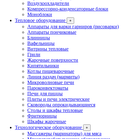
Воздухоохладители
Компрессорно-конденсаторные блоки
Моноблоки
Тепловое оборудование
+
Аппараты для варки гарниров (рисоварки)
Аппараты пончиковые
Блинницы
Вафельницы
Витрины тепловые
Грили
Жарочные поверхности
Кипятильники
Котлы пищеварочные
Линия раздач (мармиты)
Микроволновые печи
Пароконвектоматы
Печи для пиццы
Плиты и печи электрические
Сковороды опрокидывающиеся
Столы и шкафы тепловые
Фритюрницы
Шкафы жарочные
Технологическое оборудование
+
Массажеры (маринаторы) для мяса