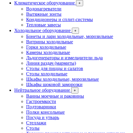
Климатическое оборудование
+
Водонагреватели
Вытяжные зонты
Кондиционеры и сплит-системы
Тепловые завесы
Холодильное оборудование
+
Бонеты и лари холодильные, морозильные
Витрины холодильные
Горки холодильные
Камеры холодильные
Льдогенераторы и измельчители льда
Линия раздач (мармиты)
Столы для пиццы и салатов
Столы холодильные
Шкафы холодильные, морозильные
Шкафы шоковой заморозки
Нейтральное оборудование
+
Ванны моечные и раковины
Гастроемкости
Подтоварники
Полки консольные
Посуда и утварь
Стеллажи
Столы