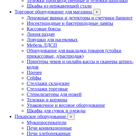
Тележки производственные и тележки-шпильки
Шкафы из нержавеющей стали
Торговое оборудование для магазина
+
Денежные ящики и детекторы и счетчики банкнот
Инсектицидные и бактерицидные лампы
Кассовые боксы
Линия раздач
Ловушки для насекомых
Мебель ЛДСП
Оборудование для выкладки товаров (стойки
прикассовые, д/распродаж)
Принтеры чеков и онлайн-кассы и сканеры штрих-
кодов
Прочее
Сейфы
Стеллажи складские
Стеллажи торговые
Стерилизаторы для ножей
Тележки и корзины
Упаковочное и весовое оборудование
Шкафы для сумок и одежды
Пекарское оборудование
+
Мукопросеиватели
Печи конвекционные
Печи хлебопекарные