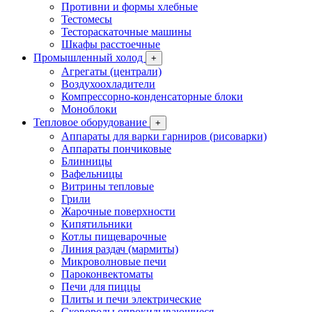
Противни и формы хлебные
Тестомесы
Тестораскаточные машины
Шкафы расстоечные
Промышленный холод
+
Агрегаты (централи)
Воздухоохладители
Компрессорно-конденсаторные блоки
Моноблоки
Тепловое оборудование
+
Аппараты для варки гарниров (рисоварки)
Аппараты пончиковые
Блинницы
Вафельницы
Витрины тепловые
Грили
Жарочные поверхности
Кипятильники
Котлы пищеварочные
Линия раздач (мармиты)
Микроволновые печи
Пароконвектоматы
Печи для пиццы
Плиты и печи электрические
Сковороды опрокидывающиеся