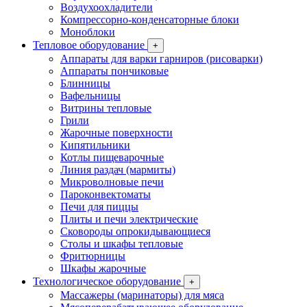
Воздухоохладители
Компрессорно-конденсаторные блоки
Моноблоки
Тепловое оборудование
+
Аппараты для варки гарниров (рисоварки)
Аппараты пончиковые
Блинницы
Вафельницы
Витрины тепловые
Грили
Жарочные поверхности
Кипятильники
Котлы пищеварочные
Линия раздач (мармиты)
Микроволновые печи
Пароконвектоматы
Печи для пиццы
Плиты и печи электрические
Сковороды опрокидывающиеся
Столы и шкафы тепловые
Фритюрницы
Шкафы жарочные
Технологическое оборудование
+
Массажеры (маринаторы) для мяса