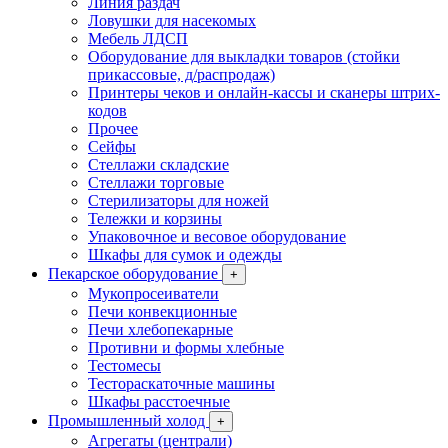
Линия раздач
Ловушки для насекомых
Мебель ЛДСП
Оборудование для выкладки товаров (стойки
прикассовые, д/распродаж)
Принтеры чеков и онлайн-кассы и сканеры штрих-
кодов
Прочее
Сейфы
Стеллажи складские
Стеллажи торговые
Стерилизаторы для ножей
Тележки и корзины
Упаковочное и весовое оборудование
Шкафы для сумок и одежды
Пекарское оборудование
+
Мукопросеиватели
Печи конвекционные
Печи хлебопекарные
Противни и формы хлебные
Тестомесы
Тестораскаточные машины
Шкафы расстоечные
Промышленный холод
+
Агрегаты (централи)