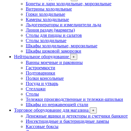
Бонеты и лари холодильные, морозильные
Витрины холодильные
Горки холодильные
Камеры холодильные
Льдогенераторы и измельчители льда
Линия раздач (мармиты)
Столы для пиццы и салатов
Столы холодильные
Шкафы холодильные, морозильные
Шкафы шоковой заморозки
Нейтральное оборудование
+
Ванны моечные и раковины
Гастроемкости
Подтоварники
Полки консольные
Посуда и утварь
Стеллажи
Столы
Тележки производственные и тележки-шпильки
Шкафы из нержавеющей стали
Торговое оборудование для магазина
+
Денежные ящики и детекторы и счетчики банкнот
Инсектицидные и бактерицидные лампы
Кассовые боксы