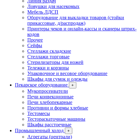
Линия раздач
Ловушки для насекомых
Мебель ЛДСП
Оборудование для выкладки товаров (стойки
прикассовые, д/распродаж)
Принтеры чеков и онлайн-кассы и сканеры штрих-
кодов
Прочее
Сейфы
Стеллажи складские
Стеллажи торговые
Стерилизаторы для ножей
Тележки и корзины
Упаковочное и весовое оборудование
Шкафы для сумок и одежды
Пекарское оборудование
+
Мукопросеиватели
Печи конвекционные
Печи хлебопекарные
Противни и формы хлебные
Тестомесы
Тестораскаточные машины
Шкафы расстоечные
Промышленный холод
+
Агрегаты (централи)