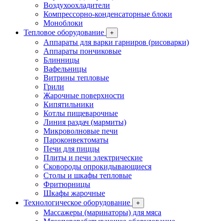
Воздухоохладители
Компрессорно-конденсаторные блоки
Моноблоки
Тепловое оборудование
+
Аппараты для варки гарниров (рисоварки)
Аппараты пончиковые
Блинницы
Вафельницы
Витрины тепловые
Грили
Жарочные поверхности
Кипятильники
Котлы пищеварочные
Линия раздач (мармиты)
Микроволновые печи
Пароконвектоматы
Печи для пиццы
Плиты и печи электрические
Сковороды опрокидывающиеся
Столы и шкафы тепловые
Фритюрницы
Шкафы жарочные
Технологическое оборудование
+
Массажеры (маринаторы) для мяса