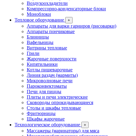
Воздухоохладители
Компрессорно-конденсаторные блоки
Моноблоки
Тепловое оборудование
+
Аппараты для варки гарниров (рисоварки)
Аппараты пончиковые
Блинницы
Вафельницы
Витрины тепловые
Грили
Жарочные поверхности
Кипятильники
Котлы пищеварочные
Линия раздач (мармиты)
Микроволновые печи
Пароконвектоматы
Печи для пиццы
Плиты и печи электрические
Сковороды опрокидывающиеся
Столы и шкафы тепловые
Фритюрницы
Шкафы жарочные
Технологическое оборудование
+
Массажеры (маринаторы) для мяса