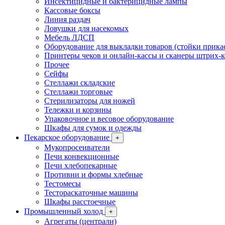
Инсектицидные и бактерицидные лампы
Кассовые боксы
Линия раздач
Ловушки для насекомых
Мебель ЛДСП
Оборудование для выкладки товаров (стойки прика
Принтеры чеков и онлайн-кассы и сканеры штрих-
Прочее
Сейфы
Стеллажи складские
Стеллажи торговые
Стерилизаторы для ножей
Тележки и корзины
Упаковочное и весовое оборудование
Шкафы для сумок и одежды
Пекарское оборудование
+
Мукопросеиватели
Печи конвекционные
Печи хлебопекарные
Противни и формы хлебные
Тестомесы
Тестораскаточные машины
Шкафы расстоечные
Промышленный холод
+
Агрегаты (централи)