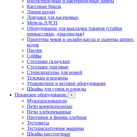
Инсектицидные и бактерицидные лампы
Кассовые боксы
Линия раздач
Ловушки для насекомых
Мебель ЛДСП
Оборудование для выкладки товаров (стойки
прикассовые, д/распродаж)
Принтеры чеков и онлайн-кассы и сканеры штрих-
кодов
Прочее
Сейфы
Стеллажи складские
Стеллажи торговые
Стерилизаторы для ножей
Тележки и корзины
Упаковочное и весовое оборудование
Шкафы для сумок и одежды
Пекарское оборудование
+
Мукопросеиватели
Печи конвекционные
Печи хлебопекарные
Противни и формы хлебные
Тестомесы
Тестораскаточные машины
Шкафы расстоечные