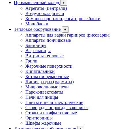
Промышленный холод
+
Агрегаты (централи)
Воздухоохладители
Компрессорно-конденсаторные блоки
Моноблоки
Тепловое оборудование
+
Аппараты для варки гарниров (рисоварки)
Аппараты пончиковые
Блинницы
Вафельницы
Витрины тепловые
Грили
Жарочные поверхности
Кипятильники
Котлы пищеварочные
Линия раздач (мармиты)
Микроволновые печи
Пароконвектоматы
Печи для пиццы
Плиты и печи электрические
Сковороды опрокидывающиеся
Столы и шкафы тепловые
Фритюрницы
Шкафы жарочные
Технологическое оборудование
+