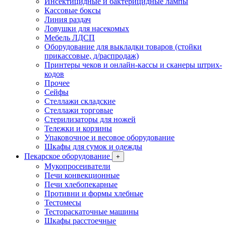
Инсектицидные и бактерицидные лампы
Кассовые боксы
Линия раздач
Ловушки для насекомых
Мебель ЛДСП
Оборудование для выкладки товаров (стойки
прикассовые, д/распродаж)
Принтеры чеков и онлайн-кассы и сканеры штрих-
кодов
Прочее
Сейфы
Стеллажи складские
Стеллажи торговые
Стерилизаторы для ножей
Тележки и корзины
Упаковочное и весовое оборудование
Шкафы для сумок и одежды
Пекарское оборудование
+
Мукопросеиватели
Печи конвекционные
Печи хлебопекарные
Противни и формы хлебные
Тестомесы
Тестораскаточные машины
Шкафы расстоечные