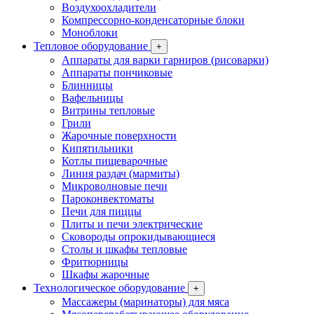
Воздухоохладители
Компрессорно-конденсаторные блоки
Моноблоки
Тепловое оборудование
+
Аппараты для варки гарниров (рисоварки)
Аппараты пончиковые
Блинницы
Вафельницы
Витрины тепловые
Грили
Жарочные поверхности
Кипятильники
Котлы пищеварочные
Линия раздач (мармиты)
Микроволновые печи
Пароконвектоматы
Печи для пиццы
Плиты и печи электрические
Сковороды опрокидывающиеся
Столы и шкафы тепловые
Фритюрницы
Шкафы жарочные
Технологическое оборудование
+
Массажеры (маринаторы) для мяса