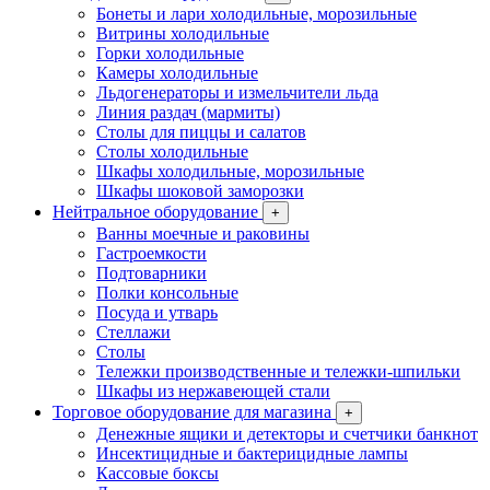
Бонеты и лари холодильные, морозильные
Витрины холодильные
Горки холодильные
Камеры холодильные
Льдогенераторы и измельчители льда
Линия раздач (мармиты)
Столы для пиццы и салатов
Столы холодильные
Шкафы холодильные, морозильные
Шкафы шоковой заморозки
Нейтральное оборудование
+
Ванны моечные и раковины
Гастроемкости
Подтоварники
Полки консольные
Посуда и утварь
Стеллажи
Столы
Тележки производственные и тележки-шпильки
Шкафы из нержавеющей стали
Торговое оборудование для магазина
+
Денежные ящики и детекторы и счетчики банкнот
Инсектицидные и бактерицидные лампы
Кассовые боксы