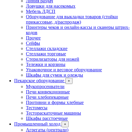
Линия раздач
Ловушки для насекомых
Мебель ЛДСП
Оборудование для выкладки товаров (стойки
прикассовые, д/распродаж)
Принтеры чеков и онлайн-кассы и сканеры штрих-
кодов
Прочее
Сейфы
Стеллажи складские
Стеллажи торговые
Стерилизаторы для ножей
Тележки и корзины
Упаковочное и весовое оборудование
Шкафы для сумок и одежды
Пекарское оборудование
+
Мукопросеиватели
Печи конвекционные
Печи хлебопекарные
Противни и формы хлебные
Тестомесы
Тестораскаточные машины
Шкафы расстоечные
Промышленный холод
+
Агрегаты (централи)