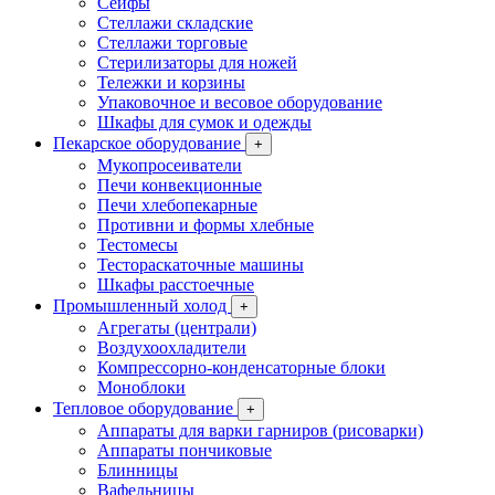
Сейфы
Стеллажи складские
Стеллажи торговые
Стерилизаторы для ножей
Тележки и корзины
Упаковочное и весовое оборудование
Шкафы для сумок и одежды
Пекарское оборудование
+
Мукопросеиватели
Печи конвекционные
Печи хлебопекарные
Противни и формы хлебные
Тестомесы
Тестораскаточные машины
Шкафы расстоечные
Промышленный холод
+
Агрегаты (централи)
Воздухоохладители
Компрессорно-конденсаторные блоки
Моноблоки
Тепловое оборудование
+
Аппараты для варки гарниров (рисоварки)
Аппараты пончиковые
Блинницы
Вафельницы