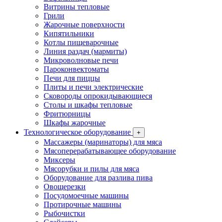
Витрины тепловые
Грили
Жарочные поверхности
Кипятильники
Котлы пищеварочные
Линия раздач (мармиты)
Микроволновые печи
Пароконвектоматы
Печи для пиццы
Плиты и печи электрические
Сковороды опрокидывающиеся
Столы и шкафы тепловые
Фритюрницы
Шкафы жарочные
Технологическое оборудование
+
Массажеры (маринаторы) для мяса
Мясоперерабатывающее оборудование
Миксеры
Мясорубки и пилы для мяса
Оборудование для разлива пива
Овощерезки
Посудомоечные машины
Протирочные машины
Рыбочистки