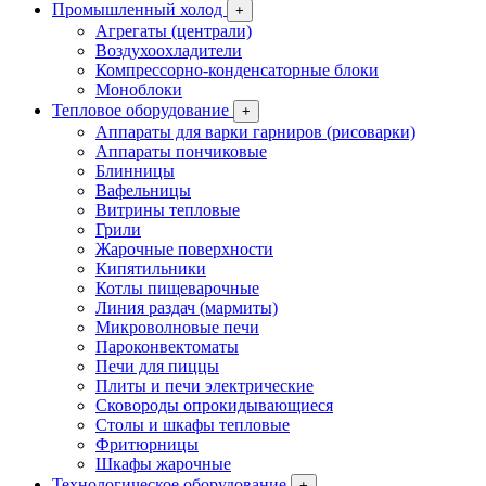
Промышленный холод
+
Агрегаты (централи)
Воздухоохладители
Компрессорно-конденсаторные блоки
Моноблоки
Тепловое оборудование
+
Аппараты для варки гарниров (рисоварки)
Аппараты пончиковые
Блинницы
Вафельницы
Витрины тепловые
Грили
Жарочные поверхности
Кипятильники
Котлы пищеварочные
Линия раздач (мармиты)
Микроволновые печи
Пароконвектоматы
Печи для пиццы
Плиты и печи электрические
Сковороды опрокидывающиеся
Столы и шкафы тепловые
Фритюрницы
Шкафы жарочные
Технологическое оборудование
+