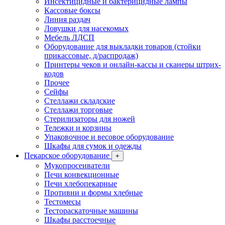
Инсектицидные и бактерицидные лампы
Кассовые боксы
Линия раздач
Ловушки для насекомых
Мебель ЛДСП
Оборудование для выкладки товаров (стойки
прикассовые, д/распродаж)
Принтеры чеков и онлайн-кассы и сканеры штрих-
кодов
Прочее
Сейфы
Стеллажи складские
Стеллажи торговые
Стерилизаторы для ножей
Тележки и корзины
Упаковочное и весовое оборудование
Шкафы для сумок и одежды
Пекарское оборудование
+
Мукопросеиватели
Печи конвекционные
Печи хлебопекарные
Противни и формы хлебные
Тестомесы
Тестораскаточные машины
Шкафы расстоечные