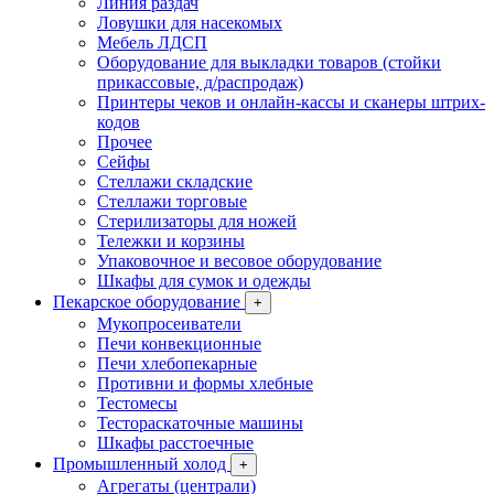
Линия раздач
Ловушки для насекомых
Мебель ЛДСП
Оборудование для выкладки товаров (стойки
прикассовые, д/распродаж)
Принтеры чеков и онлайн-кассы и сканеры штрих-
кодов
Прочее
Сейфы
Стеллажи складские
Стеллажи торговые
Стерилизаторы для ножей
Тележки и корзины
Упаковочное и весовое оборудование
Шкафы для сумок и одежды
Пекарское оборудование
+
Мукопросеиватели
Печи конвекционные
Печи хлебопекарные
Противни и формы хлебные
Тестомесы
Тестораскаточные машины
Шкафы расстоечные
Промышленный холод
+
Агрегаты (централи)