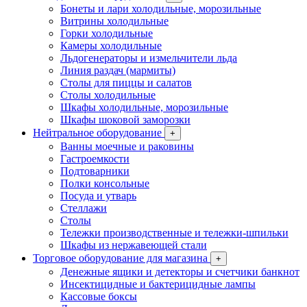
Бонеты и лари холодильные, морозильные
Витрины холодильные
Горки холодильные
Камеры холодильные
Льдогенераторы и измельчители льда
Линия раздач (мармиты)
Столы для пиццы и салатов
Столы холодильные
Шкафы холодильные, морозильные
Шкафы шоковой заморозки
Нейтральное оборудование
+
Ванны моечные и раковины
Гастроемкости
Подтоварники
Полки консольные
Посуда и утварь
Стеллажи
Столы
Тележки производственные и тележки-шпильки
Шкафы из нержавеющей стали
Торговое оборудование для магазина
+
Денежные ящики и детекторы и счетчики банкнот
Инсектицидные и бактерицидные лампы
Кассовые боксы