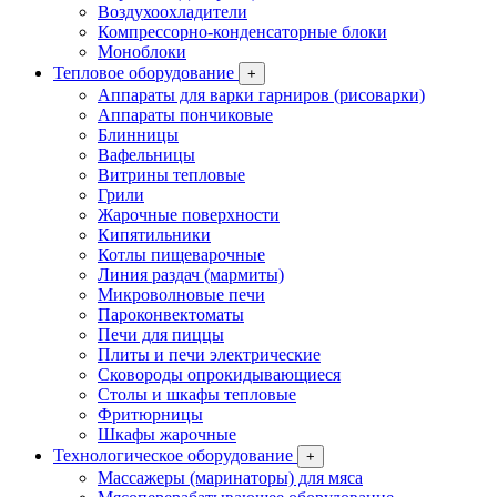
Воздухоохладители
Компрессорно-конденсаторные блоки
Моноблоки
Тепловое оборудование
+
Аппараты для варки гарниров (рисоварки)
Аппараты пончиковые
Блинницы
Вафельницы
Витрины тепловые
Грили
Жарочные поверхности
Кипятильники
Котлы пищеварочные
Линия раздач (мармиты)
Микроволновые печи
Пароконвектоматы
Печи для пиццы
Плиты и печи электрические
Сковороды опрокидывающиеся
Столы и шкафы тепловые
Фритюрницы
Шкафы жарочные
Технологическое оборудование
+
Массажеры (маринаторы) для мяса