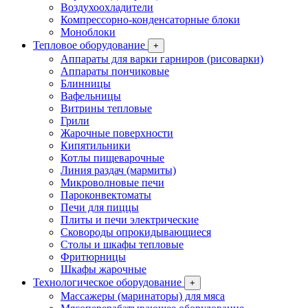
Воздухоохладители
Компрессорно-конденсаторные блоки
Моноблоки
Тепловое оборудование
+
Аппараты для варки гарниров (рисоварки)
Аппараты пончиковые
Блинницы
Вафельницы
Витрины тепловые
Грили
Жарочные поверхности
Кипятильники
Котлы пищеварочные
Линия раздач (мармиты)
Микроволновые печи
Пароконвектоматы
Печи для пиццы
Плиты и печи электрические
Сковороды опрокидывающиеся
Столы и шкафы тепловые
Фритюрницы
Шкафы жарочные
Технологическое оборудование
+
Массажеры (маринаторы) для мяса