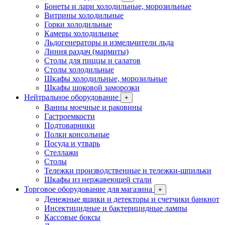
Бонеты и лари холодильные, морозильные
Витрины холодильные
Горки холодильные
Камеры холодильные
Льдогенераторы и измельчители льда
Линия раздач (мармиты)
Столы для пиццы и салатов
Столы холодильные
Шкафы холодильные, морозильные
Шкафы шоковой заморозки
Нейтральное оборудование
+
Ванны моечные и раковины
Гастроемкости
Подтоварники
Полки консольные
Посуда и утварь
Стеллажи
Столы
Тележки производственные и тележки-шпильки
Шкафы из нержавеющей стали
Торговое оборудование для магазина
+
Денежные ящики и детекторы и счетчики банкнот
Инсектицидные и бактерицидные лампы
Кассовые боксы