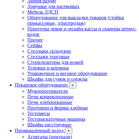
Линия раздач
Ловушки для насекомых
Мебель ЛДСП
Оборудование для выкладки товаров (стойки
прикассовые, д/распродаж)
Принтеры чеков и онлайн-кассы и сканеры штрих-
кодов
Прочее
Сейфы
Стеллажи складские
Стеллажи торговые
Стерилизаторы для ножей
Тележки и корзины
Упаковочное и весовое оборудование
Шкафы для сумок и одежды
Пекарское оборудование
+
Мукопросеиватели
Печи конвекционные
Печи хлебопекарные
Противни и формы хлебные
Тестомесы
Тестораскаточные машины
Шкафы расстоечные
Промышленный холод
+
Агрегаты (централи)