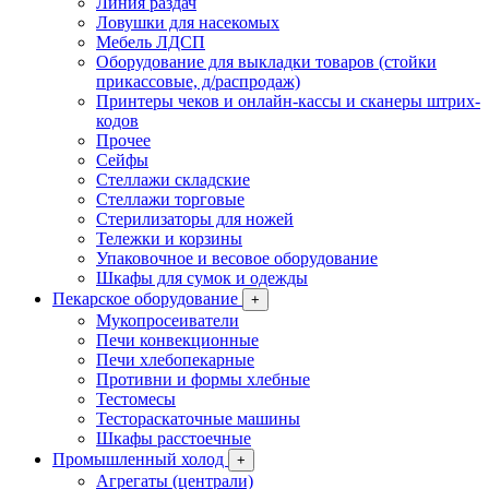
Линия раздач
Ловушки для насекомых
Мебель ЛДСП
Оборудование для выкладки товаров (стойки
прикассовые, д/распродаж)
Принтеры чеков и онлайн-кассы и сканеры штрих-
кодов
Прочее
Сейфы
Стеллажи складские
Стеллажи торговые
Стерилизаторы для ножей
Тележки и корзины
Упаковочное и весовое оборудование
Шкафы для сумок и одежды
Пекарское оборудование
+
Мукопросеиватели
Печи конвекционные
Печи хлебопекарные
Противни и формы хлебные
Тестомесы
Тестораскаточные машины
Шкафы расстоечные
Промышленный холод
+
Агрегаты (централи)