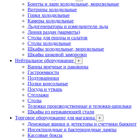
Бонеты и лари холодильные, морозильные
Витрины холодильные
Горки холодильные
Камеры холодильные
Льдогенераторы и измельчители льда
Линия раздач (мармиты)
Столы для пиццы и салатов
Столы холодильные
Шкафы холодильные, морозильные
Шкафы шоковой заморозки
Нейтральное оборудование
+
Ванны моечные и раковины
Гастроемкости
Подтоварники
Полки консольные
Посуда и утварь
Стеллажи
Столы
Тележки производственные и тележки-шпильки
Шкафы из нержавеющей стали
Торговое оборудование для магазина
+
Денежные ящики и детекторы и счетчики банкнот
Инсектицидные и бактерицидные лампы
Кассовые боксы