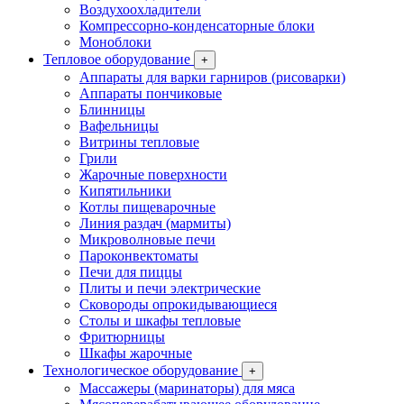
Воздухоохладители
Компрессорно-конденсаторные блоки
Моноблоки
Тепловое оборудование
+
Аппараты для варки гарниров (рисоварки)
Аппараты пончиковые
Блинницы
Вафельницы
Витрины тепловые
Грили
Жарочные поверхности
Кипятильники
Котлы пищеварочные
Линия раздач (мармиты)
Микроволновые печи
Пароконвектоматы
Печи для пиццы
Плиты и печи электрические
Сковороды опрокидывающиеся
Столы и шкафы тепловые
Фритюрницы
Шкафы жарочные
Технологическое оборудование
+
Массажеры (маринаторы) для мяса