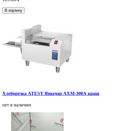
В корзину
Хлеборезка ATESY Янычар АХМ-300А краш
нет в наличии