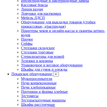
Инсектицидные и бактерицидные лампы
Кассовые боксы
Линия раздач
Ловушки для насекомых
Мебель ЛДСП
Оборудование для выкладки товаров (стойки
прикассовые, д/распродаж)
Принтеры чеков и онлайн-кассы и сканеры штрих-
кодов
Прочее
Сейфы
Стеллажи складские
Стеллажи торговые
Стерилизаторы для ножей
Тележки и корзины
Упаковочное и весовое оборудование
Шкафы для сумок и одежды
Пекарское оборудование
+
Мукопросеиватели
Печи конвекционные
Печи хлебопекарные
Противни и формы хлебные
Тестомесы
Тестораскаточные машины
Шкафы расстоечные