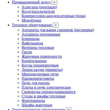
Промышленный холод
+
Агрегаты (централи)
Воздухоохладители
Компрессорно-конденсаторные блоки
Моноблоки
Тепловое оборудование
+
Аппараты для варки гарниров (рисоварки)
Аппараты пончиковые
Блинницы
Вафельницы
Витрины тепловые
Грили
Жарочные поверхности
Кипятильники
Котлы пищеварочные
Линия раздач (мармиты)
Микроволновые печи
Пароконвектоматы
Печи для пиццы
Плиты и печи электрические
Сковороды опрокидывающиеся
Столы и шкафы тепловые
Фритюрницы
Шкафы жарочные
Технологическое оборудование
+