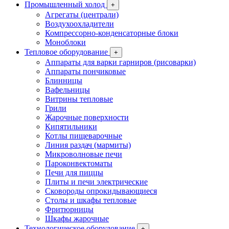
Промышленный холод
+
Агрегаты (централи)
Воздухоохладители
Компрессорно-конденсаторные блоки
Моноблоки
Тепловое оборудование
+
Аппараты для варки гарниров (рисоварки)
Аппараты пончиковые
Блинницы
Вафельницы
Витрины тепловые
Грили
Жарочные поверхности
Кипятильники
Котлы пищеварочные
Линия раздач (мармиты)
Микроволновые печи
Пароконвектоматы
Печи для пиццы
Плиты и печи электрические
Сковороды опрокидывающиеся
Столы и шкафы тепловые
Фритюрницы
Шкафы жарочные
Технологическое оборудование
+