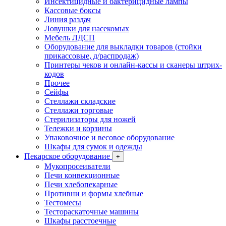
Инсектицидные и бактерицидные лампы
Кассовые боксы
Линия раздач
Ловушки для насекомых
Мебель ЛДСП
Оборудование для выкладки товаров (стойки
прикассовые, д/распродаж)
Принтеры чеков и онлайн-кассы и сканеры штрих-
кодов
Прочее
Сейфы
Стеллажи складские
Стеллажи торговые
Стерилизаторы для ножей
Тележки и корзины
Упаковочное и весовое оборудование
Шкафы для сумок и одежды
Пекарское оборудование
+
Мукопросеиватели
Печи конвекционные
Печи хлебопекарные
Противни и формы хлебные
Тестомесы
Тестораскаточные машины
Шкафы расстоечные