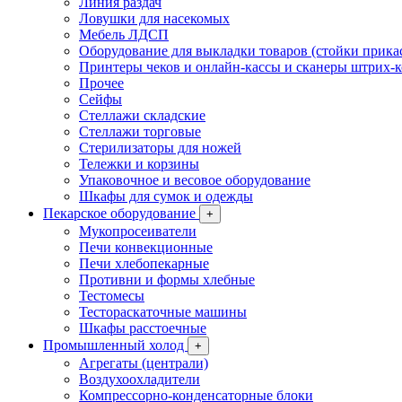
Линия раздач
Ловушки для насекомых
Мебель ЛДСП
Оборудование для выкладки товаров (стойки прика
Принтеры чеков и онлайн-кассы и сканеры штрих-
Прочее
Сейфы
Стеллажи складские
Стеллажи торговые
Стерилизаторы для ножей
Тележки и корзины
Упаковочное и весовое оборудование
Шкафы для сумок и одежды
Пекарское оборудование
+
Мукопросеиватели
Печи конвекционные
Печи хлебопекарные
Противни и формы хлебные
Тестомесы
Тестораскаточные машины
Шкафы расстоечные
Промышленный холод
+
Агрегаты (централи)
Воздухоохладители
Компрессорно-конденсаторные блоки