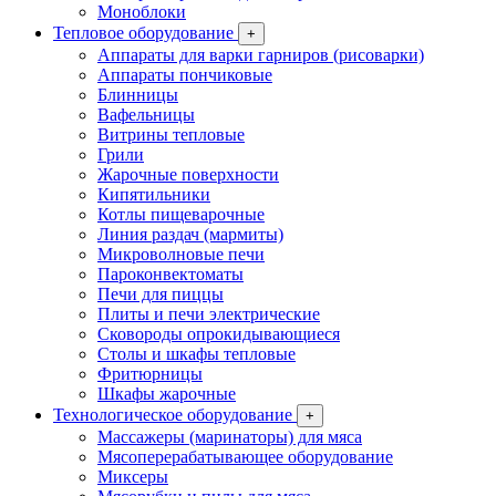
Моноблоки
Тепловое оборудование
+
Аппараты для варки гарниров (рисоварки)
Аппараты пончиковые
Блинницы
Вафельницы
Витрины тепловые
Грили
Жарочные поверхности
Кипятильники
Котлы пищеварочные
Линия раздач (мармиты)
Микроволновые печи
Пароконвектоматы
Печи для пиццы
Плиты и печи электрические
Сковороды опрокидывающиеся
Столы и шкафы тепловые
Фритюрницы
Шкафы жарочные
Технологическое оборудование
+
Массажеры (маринаторы) для мяса
Мясоперерабатывающее оборудование
Миксеры