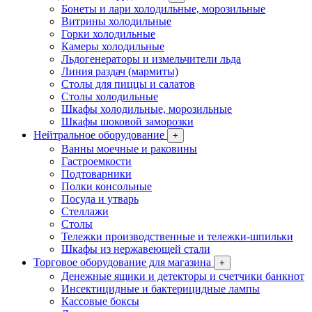
Бонеты и лари холодильные, морозильные
Витрины холодильные
Горки холодильные
Камеры холодильные
Льдогенераторы и измельчители льда
Линия раздач (мармиты)
Столы для пиццы и салатов
Столы холодильные
Шкафы холодильные, морозильные
Шкафы шоковой заморозки
Нейтральное оборудование
+
Ванны моечные и раковины
Гастроемкости
Подтоварники
Полки консольные
Посуда и утварь
Стеллажи
Столы
Тележки производственные и тележки-шпильки
Шкафы из нержавеющей стали
Торговое оборудование для магазина
+
Денежные ящики и детекторы и счетчики банкнот
Инсектицидные и бактерицидные лампы
Кассовые боксы