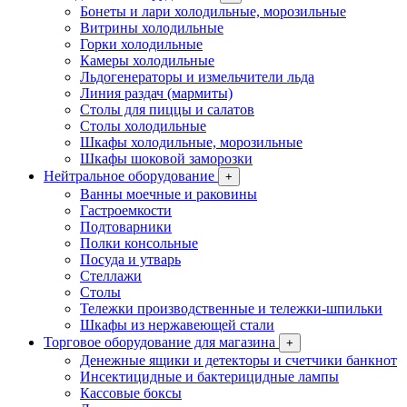
Бонеты и лари холодильные, морозильные
Витрины холодильные
Горки холодильные
Камеры холодильные
Льдогенераторы и измельчители льда
Линия раздач (мармиты)
Столы для пиццы и салатов
Столы холодильные
Шкафы холодильные, морозильные
Шкафы шоковой заморозки
Нейтральное оборудование
+
Ванны моечные и раковины
Гастроемкости
Подтоварники
Полки консольные
Посуда и утварь
Стеллажи
Столы
Тележки производственные и тележки-шпильки
Шкафы из нержавеющей стали
Торговое оборудование для магазина
+
Денежные ящики и детекторы и счетчики банкнот
Инсектицидные и бактерицидные лампы
Кассовые боксы