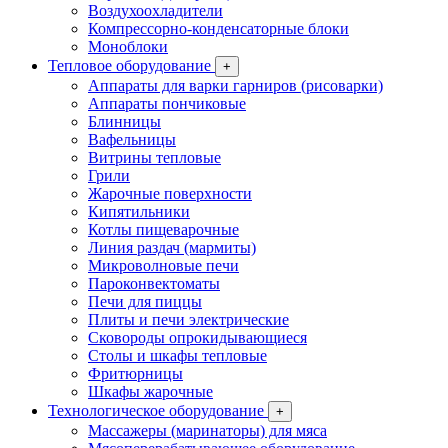
Воздухоохладители
Компрессорно-конденсаторные блоки
Моноблоки
Тепловое оборудование
+
Аппараты для варки гарниров (рисоварки)
Аппараты пончиковые
Блинницы
Вафельницы
Витрины тепловые
Грили
Жарочные поверхности
Кипятильники
Котлы пищеварочные
Линия раздач (мармиты)
Микроволновые печи
Пароконвектоматы
Печи для пиццы
Плиты и печи электрические
Сковороды опрокидывающиеся
Столы и шкафы тепловые
Фритюрницы
Шкафы жарочные
Технологическое оборудование
+
Массажеры (маринаторы) для мяса