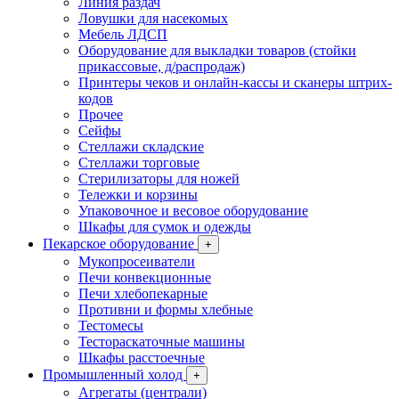
Линия раздач
Ловушки для насекомых
Мебель ЛДСП
Оборудование для выкладки товаров (стойки
прикассовые, д/распродаж)
Принтеры чеков и онлайн-кассы и сканеры штрих-
кодов
Прочее
Сейфы
Стеллажи складские
Стеллажи торговые
Стерилизаторы для ножей
Тележки и корзины
Упаковочное и весовое оборудование
Шкафы для сумок и одежды
Пекарское оборудование
+
Мукопросеиватели
Печи конвекционные
Печи хлебопекарные
Противни и формы хлебные
Тестомесы
Тестораскаточные машины
Шкафы расстоечные
Промышленный холод
+
Агрегаты (централи)