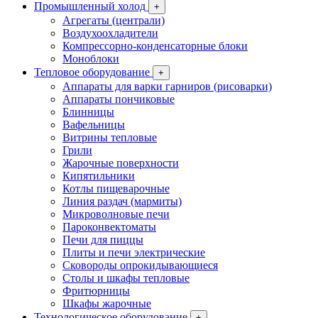
Промышленный холод
+
Агрегаты (централи)
Воздухоохладители
Компрессорно-конденсаторные блоки
Моноблоки
Тепловое оборудование
+
Аппараты для варки гарниров (рисоварки)
Аппараты пончиковые
Блинницы
Вафельницы
Витрины тепловые
Грили
Жарочные поверхности
Кипятильники
Котлы пищеварочные
Линия раздач (мармиты)
Микроволновые печи
Пароконвектоматы
Печи для пиццы
Плиты и печи электрические
Сковороды опрокидывающиеся
Столы и шкафы тепловые
Фритюрницы
Шкафы жарочные
Технологическое оборудование
+