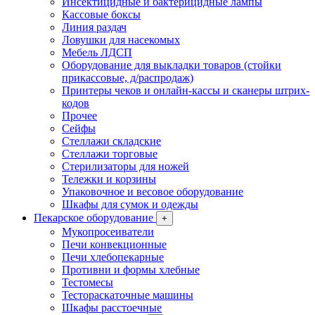
Инсектицидные и бактерицидные лампы
Кассовые боксы
Линия раздач
Ловушки для насекомых
Мебель ЛДСП
Оборудование для выкладки товаров (стойки
прикассовые, д/распродаж)
Принтеры чеков и онлайн-кассы и сканеры штрих-
кодов
Прочее
Сейфы
Стеллажи складские
Стеллажи торговые
Стерилизаторы для ножей
Тележки и корзины
Упаковочное и весовое оборудование
Шкафы для сумок и одежды
Пекарское оборудование
+
Мукопросеиватели
Печи конвекционные
Печи хлебопекарные
Противни и формы хлебные
Тестомесы
Тестораскаточные машины
Шкафы расстоечные