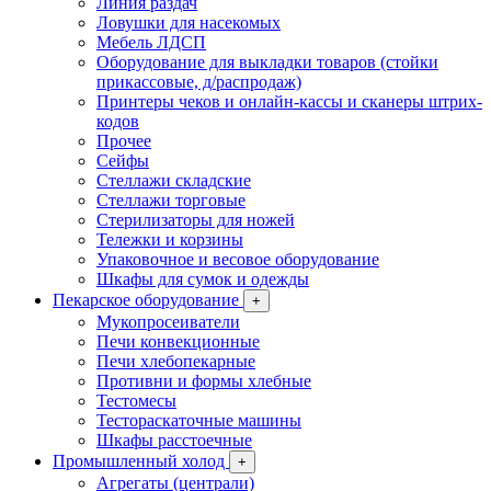
Линия раздач
Ловушки для насекомых
Мебель ЛДСП
Оборудование для выкладки товаров (стойки
прикассовые, д/распродаж)
Принтеры чеков и онлайн-кассы и сканеры штрих-
кодов
Прочее
Сейфы
Стеллажи складские
Стеллажи торговые
Стерилизаторы для ножей
Тележки и корзины
Упаковочное и весовое оборудование
Шкафы для сумок и одежды
Пекарское оборудование
+
Мукопросеиватели
Печи конвекционные
Печи хлебопекарные
Противни и формы хлебные
Тестомесы
Тестораскаточные машины
Шкафы расстоечные
Промышленный холод
+
Агрегаты (централи)