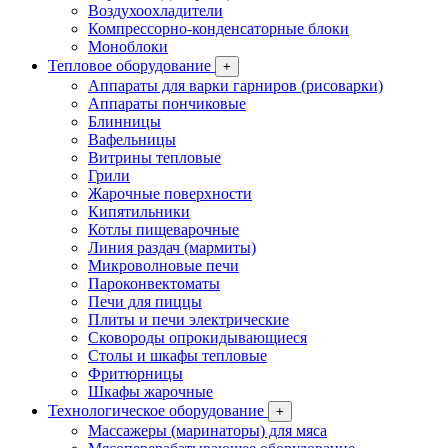
Воздухоохладители
Компрессорно-конденсаторные блоки
Моноблоки
Тепловое оборудование
+
Аппараты для варки гарниров (рисоварки)
Аппараты пончиковые
Блинницы
Вафельницы
Витрины тепловые
Грили
Жарочные поверхности
Кипятильники
Котлы пищеварочные
Линия раздач (мармиты)
Микроволновые печи
Пароконвектоматы
Печи для пиццы
Плиты и печи электрические
Сковороды опрокидывающиеся
Столы и шкафы тепловые
Фритюрницы
Шкафы жарочные
Технологическое оборудование
+
Массажеры (маринаторы) для мяса