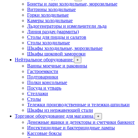
Бонеты и лари холодильные, морозильные
Витрины холодильные
Горки холодильные
Камеры холодильные
Льдогенераторы и измельчители льда
Линия раздач (мармиты)
Столы для пиццы и салатов
Столы холодильные
Шкафы холодильные, морозильные
Шкафы шоковой заморозки
Нейтральное оборудование
+
Ванны моечные и раковины
Гастроемкости
Подтоварники
Полки консольные
Посуда и утварь
Стеллажи
Столы
Тележки производственные и тележки-шпильки
Шкафы из нержавеющей стали
Торговое оборудование для магазина
+
Денежные ящики и детекторы и счетчики банкнот
Инсектицидные и бактерицидные лампы
Кассовые боксы