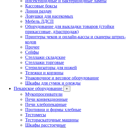
Инсектицидные и бактерицидные лампы
Кассовые боксы
Линия раздач
Ловушки для насекомых
Мебель ЛДСП
Оборудование для выкладки товаров (стойки
прикассовые, д/распродаж)
Принтеры чеков и онлайн-кассы и сканеры штрих-
кодов
Прочее
Сейфы
Стеллажи складские
Стеллажи торговые
Стерилизаторы для ножей
Тележки и корзины
Упаковочное и весовое оборудование
Шкафы для сумок и одежды
Пекарское оборудование
+
Мукопросеиватели
Печи конвекционные
Печи хлебопекарные
Противни и формы хлебные
Тестомесы
Тестораскаточные машины
Шкафы расстоечные