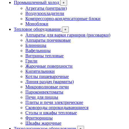
Промышленный холод
+
Агрегаты (централи)
Воздухоохладители
Компрессорно-конденсаторные блоки
Моноблоки
Тепловое оборудование
+
Аппараты для варки гарниров (рисоварки)
Аппараты пончиковые
Блинницы
Вафельницы
Витрины тепловые
Грили
Жарочные поверхности
Кипятильники
Котлы пищеварочные
Линия раздач (мармиты)
Микроволновые печи
Пароконвектоматы
Печи для пиццы
Плиты и печи электрические
Сковороды опрокидывающиеся
Столы и шкафы тепловые
Фритюрницы
Шкафы жарочные
Технологическое оборудование
+