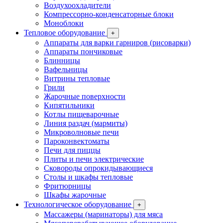
Воздухоохладители
Компрессорно-конденсаторные блоки
Моноблоки
Тепловое оборудование
+
Аппараты для варки гарниров (рисоварки)
Аппараты пончиковые
Блинницы
Вафельницы
Витрины тепловые
Грили
Жарочные поверхности
Кипятильники
Котлы пищеварочные
Линия раздач (мармиты)
Микроволновые печи
Пароконвектоматы
Печи для пиццы
Плиты и печи электрические
Сковороды опрокидывающиеся
Столы и шкафы тепловые
Фритюрницы
Шкафы жарочные
Технологическое оборудование
+
Массажеры (маринаторы) для мяса