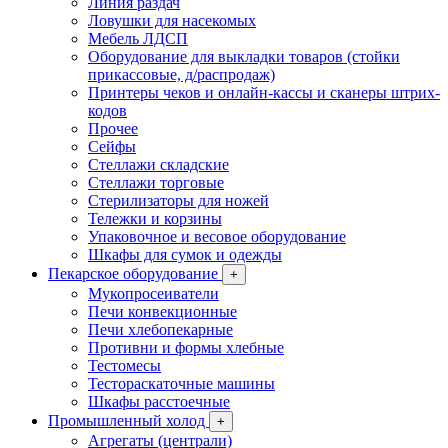
Линия раздач
Ловушки для насекомых
Мебель ЛДСП
Оборудование для выкладки товаров (стойки
прикассовые, д/распродаж)
Принтеры чеков и онлайн-кассы и сканеры штрих-
кодов
Прочее
Сейфы
Стеллажи складские
Стеллажи торговые
Стерилизаторы для ножей
Тележки и корзины
Упаковочное и весовое оборудование
Шкафы для сумок и одежды
Пекарское оборудование
+
Мукопросеиватели
Печи конвекционные
Печи хлебопекарные
Противни и формы хлебные
Тестомесы
Тестораскаточные машины
Шкафы расстоечные
Промышленный холод
+
Агрегаты (централи)