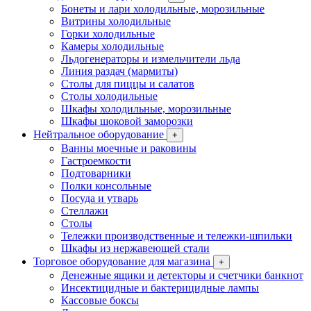
Бонеты и лари холодильные, морозильные
Витрины холодильные
Горки холодильные
Камеры холодильные
Льдогенераторы и измельчители льда
Линия раздач (мармиты)
Столы для пиццы и салатов
Столы холодильные
Шкафы холодильные, морозильные
Шкафы шоковой заморозки
Нейтральное оборудование
+
Ванны моечные и раковины
Гастроемкости
Подтоварники
Полки консольные
Посуда и утварь
Стеллажи
Столы
Тележки производственные и тележки-шпильки
Шкафы из нержавеющей стали
Торговое оборудование для магазина
+
Денежные ящики и детекторы и счетчики банкнот
Инсектицидные и бактерицидные лампы
Кассовые боксы