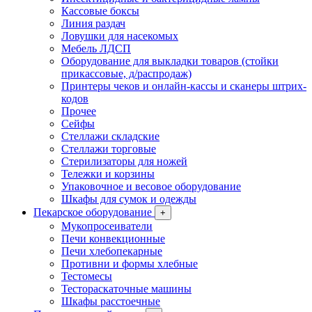
Кассовые боксы
Линия раздач
Ловушки для насекомых
Мебель ЛДСП
Оборудование для выкладки товаров (стойки
прикассовые, д/распродаж)
Принтеры чеков и онлайн-кассы и сканеры штрих-
кодов
Прочее
Сейфы
Стеллажи складские
Стеллажи торговые
Стерилизаторы для ножей
Тележки и корзины
Упаковочное и весовое оборудование
Шкафы для сумок и одежды
Пекарское оборудование
+
Мукопросеиватели
Печи конвекционные
Печи хлебопекарные
Противни и формы хлебные
Тестомесы
Тестораскаточные машины
Шкафы расстоечные