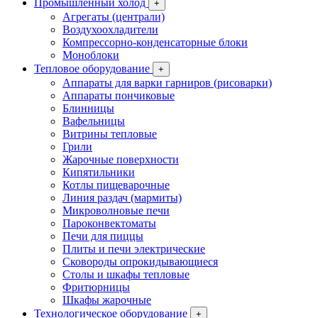
Промышленный холод
+
Агрегаты (централи)
Воздухоохладители
Компрессорно-конденсаторные блоки
Моноблоки
Тепловое оборудование
+
Аппараты для варки гарниров (рисоварки)
Аппараты пончиковые
Блинницы
Вафельницы
Витрины тепловые
Грили
Жарочные поверхности
Кипятильники
Котлы пищеварочные
Линия раздач (мармиты)
Микроволновые печи
Пароконвектоматы
Печи для пиццы
Плиты и печи электрические
Сковороды опрокидывающиеся
Столы и шкафы тепловые
Фритюрницы
Шкафы жарочные
Технологическое оборудование
+