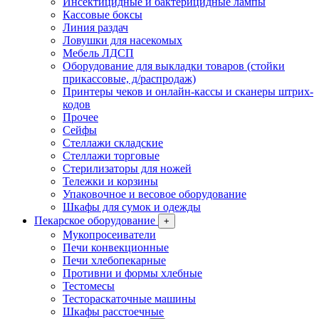
Инсектицидные и бактерицидные лампы
Кассовые боксы
Линия раздач
Ловушки для насекомых
Мебель ЛДСП
Оборудование для выкладки товаров (стойки
прикассовые, д/распродаж)
Принтеры чеков и онлайн-кассы и сканеры штрих-
кодов
Прочее
Сейфы
Стеллажи складские
Стеллажи торговые
Стерилизаторы для ножей
Тележки и корзины
Упаковочное и весовое оборудование
Шкафы для сумок и одежды
Пекарское оборудование
+
Мукопросеиватели
Печи конвекционные
Печи хлебопекарные
Противни и формы хлебные
Тестомесы
Тестораскаточные машины
Шкафы расстоечные