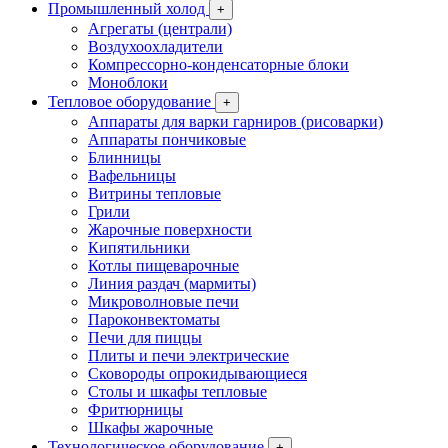
Промышленный холод
+
Агрегаты (централи)
Воздухоохладители
Компрессорно-конденсаторные блоки
Моноблоки
Тепловое оборудование
+
Аппараты для варки гарниров (рисоварки)
Аппараты пончиковые
Блинницы
Вафельницы
Витрины тепловые
Грили
Жарочные поверхности
Кипятильники
Котлы пищеварочные
Линия раздач (мармиты)
Микроволновые печи
Пароконвектоматы
Печи для пиццы
Плиты и печи электрические
Сковороды опрокидывающиеся
Столы и шкафы тепловые
Фритюрницы
Шкафы жарочные
Технологическое оборудование
+