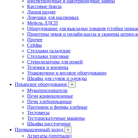
Инсектицидные и бактерицидные лампы
Кассовые боксы
Линия раздач
Ловушки для насекомых
Мебель ЛДСП
Оборудование для выкладки товаров (стойки прика
Принтеры чеков и онлайн-кассы и сканеры штрих-
Прочее
Сейфы
Стеллажи складские
Стеллажи торговые
Стерилизаторы для ножей
Тележки и корзины
Упаковочное и весовое оборудование
Шкафы для сумок и одежды
Пекарское оборудование
+
Мукопросеиватели
Печи конвекционные
Печи хлебопекарные
Противни и формы хлебные
Тестомесы
Тестораскаточные машины
Шкафы расстоечные
Промышленный холод
+
Агрегаты (централи)