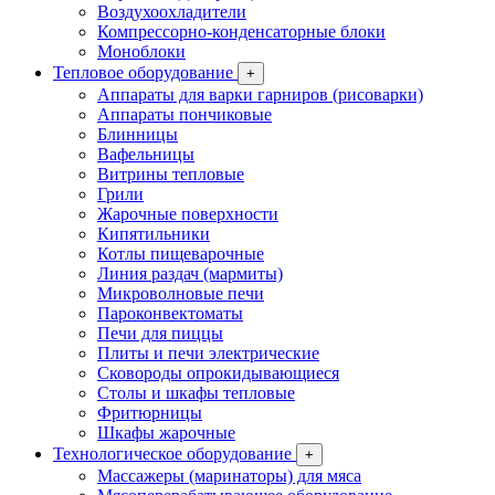
Воздухоохладители
Компрессорно-конденсаторные блоки
Моноблоки
Тепловое оборудование
+
Аппараты для варки гарниров (рисоварки)
Аппараты пончиковые
Блинницы
Вафельницы
Витрины тепловые
Грили
Жарочные поверхности
Кипятильники
Котлы пищеварочные
Линия раздач (мармиты)
Микроволновые печи
Пароконвектоматы
Печи для пиццы
Плиты и печи электрические
Сковороды опрокидывающиеся
Столы и шкафы тепловые
Фритюрницы
Шкафы жарочные
Технологическое оборудование
+
Массажеры (маринаторы) для мяса