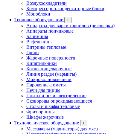
Воздухоохладители
Компрессорно-конденсаторные блоки
Моноблоки
Тепловое оборудование
+
Аппараты для варки гарниров (рисоварки)
Аппараты пончиковые
Блинницы
Вафельницы
Витрины тепловые
Грили
Жарочные поверхности
Кипятильники
Котлы пищеварочные
Линия раздач (мармиты)
Микроволновые печи
Пароконвектоматы
Печи для пиццы
Плиты и печи электрические
Сковороды опрокидывающиеся
Столы и шкафы тепловые
Фритюрницы
Шкафы жарочные
Технологическое оборудование
+
Массажеры (маринаторы) для мяса