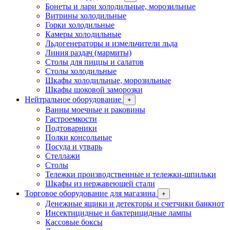
Бонеты и лари холодильные, морозильные
Витрины холодильные
Горки холодильные
Камеры холодильные
Льдогенераторы и измельчители льда
Линия раздач (мармиты)
Столы для пиццы и салатов
Столы холодильные
Шкафы холодильные, морозильные
Шкафы шоковой заморозки
Нейтральное оборудование
+
Ванны моечные и раковины
Гастроемкости
Подтоварники
Полки консольные
Посуда и утварь
Стеллажи
Столы
Тележки производственные и тележки-шпильки
Шкафы из нержавеющей стали
Торговое оборудование для магазина
+
Денежные ящики и детекторы и счетчики банкнот
Инсектицидные и бактерицидные лампы
Кассовые боксы