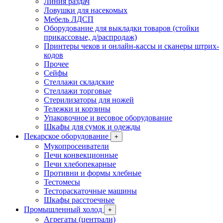
Линия раздач
Ловушки для насекомых
Мебель ЛДСП
Оборудование для выкладки товаров (стойки
прикассовые, д/распродаж)
Принтеры чеков и онлайн-кассы и сканеры штрих-
кодов
Прочее
Сейфы
Стеллажи складские
Стеллажи торговые
Стерилизаторы для ножей
Тележки и корзины
Упаковочное и весовое оборудование
Шкафы для сумок и одежды
Пекарское оборудование
+
Мукопросеиватели
Печи конвекционные
Печи хлебопекарные
Противни и формы хлебные
Тестомесы
Тестораскаточные машины
Шкафы расстоечные
Промышленный холод
+
Агрегаты (централи)