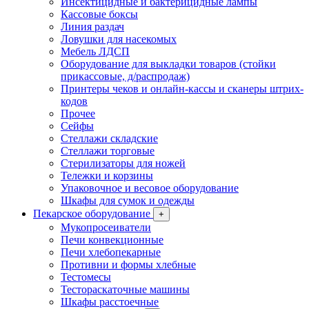
Инсектицидные и бактерицидные лампы
Кассовые боксы
Линия раздач
Ловушки для насекомых
Мебель ЛДСП
Оборудование для выкладки товаров (стойки
прикассовые, д/распродаж)
Принтеры чеков и онлайн-кассы и сканеры штрих-
кодов
Прочее
Сейфы
Стеллажи складские
Стеллажи торговые
Стерилизаторы для ножей
Тележки и корзины
Упаковочное и весовое оборудование
Шкафы для сумок и одежды
Пекарское оборудование
+
Мукопросеиватели
Печи конвекционные
Печи хлебопекарные
Противни и формы хлебные
Тестомесы
Тестораскаточные машины
Шкафы расстоечные