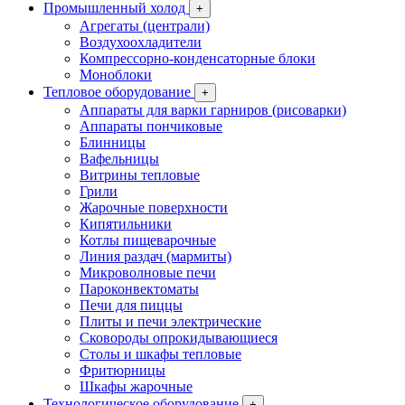
Промышленный холод
+
Агрегаты (централи)
Воздухоохладители
Компрессорно-конденсаторные блоки
Моноблоки
Тепловое оборудование
+
Аппараты для варки гарниров (рисоварки)
Аппараты пончиковые
Блинницы
Вафельницы
Витрины тепловые
Грили
Жарочные поверхности
Кипятильники
Котлы пищеварочные
Линия раздач (мармиты)
Микроволновые печи
Пароконвектоматы
Печи для пиццы
Плиты и печи электрические
Сковороды опрокидывающиеся
Столы и шкафы тепловые
Фритюрницы
Шкафы жарочные
Технологическое оборудование
+