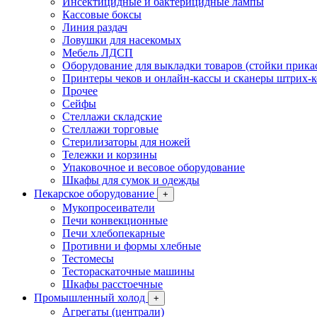
Инсектицидные и бактерицидные лампы
Кассовые боксы
Линия раздач
Ловушки для насекомых
Мебель ЛДСП
Оборудование для выкладки товаров (стойки прика
Принтеры чеков и онлайн-кассы и сканеры штрих-
Прочее
Сейфы
Стеллажи складские
Стеллажи торговые
Стерилизаторы для ножей
Тележки и корзины
Упаковочное и весовое оборудование
Шкафы для сумок и одежды
Пекарское оборудование
+
Мукопросеиватели
Печи конвекционные
Печи хлебопекарные
Противни и формы хлебные
Тестомесы
Тестораскаточные машины
Шкафы расстоечные
Промышленный холод
+
Агрегаты (централи)