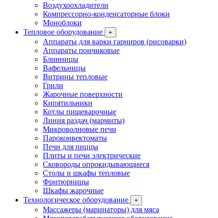
Воздухоохладители
Компрессорно-конденсаторные блоки
Моноблоки
Тепловое оборудование
+
Аппараты для варки гарниров (рисоварки)
Аппараты пончиковые
Блинницы
Вафельницы
Витрины тепловые
Грили
Жарочные поверхности
Кипятильники
Котлы пищеварочные
Линия раздач (мармиты)
Микроволновые печи
Пароконвектоматы
Печи для пиццы
Плиты и печи электрические
Сковороды опрокидывающиеся
Столы и шкафы тепловые
Фритюрницы
Шкафы жарочные
Технологическое оборудование
+
Массажеры (маринаторы) для мяса