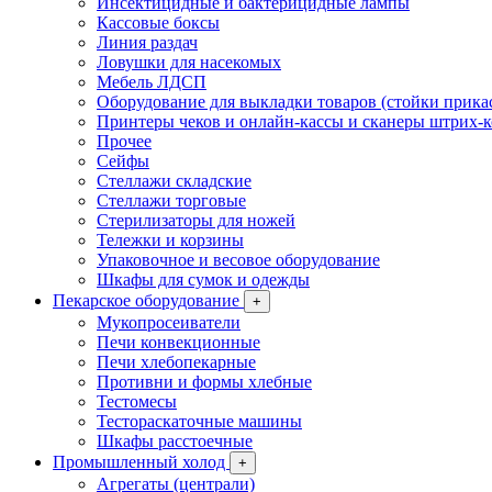
Инсектицидные и бактерицидные лампы
Кассовые боксы
Линия раздач
Ловушки для насекомых
Мебель ЛДСП
Оборудование для выкладки товаров (стойки прика
Принтеры чеков и онлайн-кассы и сканеры штрих-
Прочее
Сейфы
Стеллажи складские
Стеллажи торговые
Стерилизаторы для ножей
Тележки и корзины
Упаковочное и весовое оборудование
Шкафы для сумок и одежды
Пекарское оборудование
+
Мукопросеиватели
Печи конвекционные
Печи хлебопекарные
Противни и формы хлебные
Тестомесы
Тестораскаточные машины
Шкафы расстоечные
Промышленный холод
+
Агрегаты (централи)