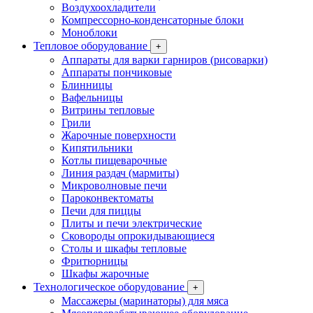
Воздухоохладители
Компрессорно-конденсаторные блоки
Моноблоки
Тепловое оборудование
+
Аппараты для варки гарниров (рисоварки)
Аппараты пончиковые
Блинницы
Вафельницы
Витрины тепловые
Грили
Жарочные поверхности
Кипятильники
Котлы пищеварочные
Линия раздач (мармиты)
Микроволновые печи
Пароконвектоматы
Печи для пиццы
Плиты и печи электрические
Сковороды опрокидывающиеся
Столы и шкафы тепловые
Фритюрницы
Шкафы жарочные
Технологическое оборудование
+
Массажеры (маринаторы) для мяса