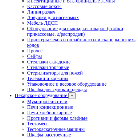
Инсектицидные и бактерицидные лампы
Кассовые боксы
Линия раздач
Ловушки для насекомых
Мебель ЛДСП
Оборудование для выкладки товаров (стойки
прикассовые, д/распродаж)
Принтеры чеков и онлайн-кассы и сканеры штрих-
кодов
Прочее
Сейфы
Стеллажи складские
Стеллажи торговые
Стерилизаторы для ножей
Тележки и корзины
Упаковочное и весовое оборудование
Шкафы для сумок и одежды
Пекарское оборудование
+
Мукопросеиватели
Печи конвекционные
Печи хлебопекарные
Противни и формы хлебные
Тестомесы
Тестораскаточные машины
Шкафы расстоечные