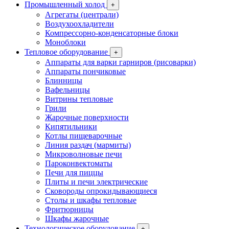
Промышленный холод
+
Агрегаты (централи)
Воздухоохладители
Компрессорно-конденсаторные блоки
Моноблоки
Тепловое оборудование
+
Аппараты для варки гарниров (рисоварки)
Аппараты пончиковые
Блинницы
Вафельницы
Витрины тепловые
Грили
Жарочные поверхности
Кипятильники
Котлы пищеварочные
Линия раздач (мармиты)
Микроволновые печи
Пароконвектоматы
Печи для пиццы
Плиты и печи электрические
Сковороды опрокидывающиеся
Столы и шкафы тепловые
Фритюрницы
Шкафы жарочные
Технологическое оборудование
+