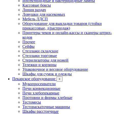
Инсектицидные и бактерицидные лампы
Кассовые боксы
Линия раздач
Ловушки для насекомых
Мебель ЛДСП
Оборудование для выкладки товаров (стойки
прикассовые, д/распродаж)
Принтеры чеков и онлайн-кассы и сканеры штрих-
кодов
Прочее
Сейфы
Стеллажи складские
Стеллажи торговые
Стерилизаторы для ножей
Тележки и корзины
Упаковочное и весовое оборудование
Шкафы для сумок и одежды
Пекарское оборудование
+
Мукопросеиватели
Печи конвекционные
Печи хлебопекарные
Противни и формы хлебные
Тестомесы
Тестораскаточные машины
Шкафы расстоечные