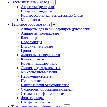
Промышленный холод
+
Агрегаты (централи)
Воздухоохладители
Компрессорно-конденсаторные блоки
Моноблоки
Тепловое оборудование
+
Аппараты для варки гарниров (рисоварки)
Аппараты пончиковые
Блинницы
Вафельницы
Витрины тепловые
Грили
Жарочные поверхности
Кипятильники
Котлы пищеварочные
Линия раздач (мармиты)
Микроволновые печи
Пароконвектоматы
Печи для пиццы
Плиты и печи электрические
Сковороды опрокидывающиеся
Столы и шкафы тепловые
Фритюрницы
Шкафы жарочные
Технологическое оборудование
+