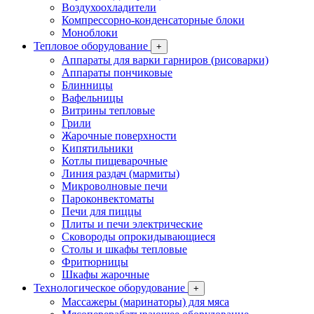
Воздухоохладители
Компрессорно-конденсаторные блоки
Моноблоки
Тепловое оборудование
+
Аппараты для варки гарниров (рисоварки)
Аппараты пончиковые
Блинницы
Вафельницы
Витрины тепловые
Грили
Жарочные поверхности
Кипятильники
Котлы пищеварочные
Линия раздач (мармиты)
Микроволновые печи
Пароконвектоматы
Печи для пиццы
Плиты и печи электрические
Сковороды опрокидывающиеся
Столы и шкафы тепловые
Фритюрницы
Шкафы жарочные
Технологическое оборудование
+
Массажеры (маринаторы) для мяса