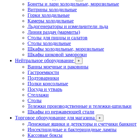
Бонеты и лари холодильные, морозильные
Витрины холодильные
Горки холодильные
Камеры холодильные
Льдогенераторы и измельчители льда
Линия раздач (мармиты)
Столы для пиццы и салатов
Столы холодильные
Шкафы холодильные, морозильные
Шкафы шоковой заморозки
Нейтральное оборудование
+
Ванны моечные и раковины
Гастроемкости
Подтоварники
Полки консольные
Посуда и утварь
Стеллажи
Столы
Тележки производственные и тележки-шпильки
Шкафы из нержавеющей стали
Торговое оборудование для магазина
+
Денежные ящики и детекторы и счетчики банкнот
Инсектицидные и бактерицидные лампы
Кассовые боксы