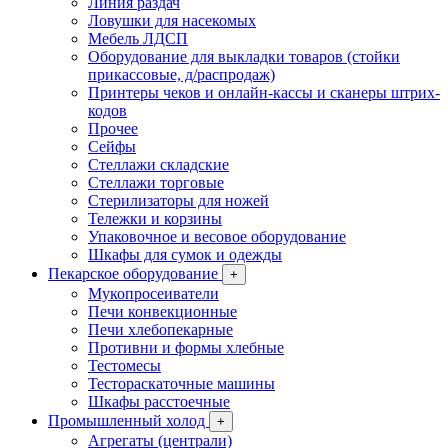
Линия раздач
Ловушки для насекомых
Мебель ЛДСП
Оборудование для выкладки товаров (стойки
прикассовые, д/распродаж)
Принтеры чеков и онлайн-кассы и сканеры штрих-
кодов
Прочее
Сейфы
Стеллажи складские
Стеллажи торговые
Стерилизаторы для ножей
Тележки и корзины
Упаковочное и весовое оборудование
Шкафы для сумок и одежды
Пекарское оборудование
+
Мукопросеиватели
Печи конвекционные
Печи хлебопекарные
Противни и формы хлебные
Тестомесы
Тестораскаточные машины
Шкафы расстоечные
Промышленный холод
+
Агрегаты (централи)