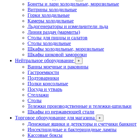
Бонеты и лари холодильные, морозильные
Витрины холодильные
Горки холодильные
Камеры холодильные
Льдогенераторы и измельчители льда
Линия раздач (мармиты)
Столы для пиццы и салатов
Столы холодильные
Шкафы холодильные, морозильные
Шкафы шоковой заморозки
Нейтральное оборудование
+
Ванны моечные и раковины
Гастроемкости
Подтоварники
Полки консольные
Посуда и утварь
Стеллажи
Столы
Тележки производственные и тележки-шпильки
Шкафы из нержавеющей стали
Торговое оборудование для магазина
+
Денежные ящики и детекторы и счетчики банкнот
Инсектицидные и бактерицидные лампы
Кассовые боксы