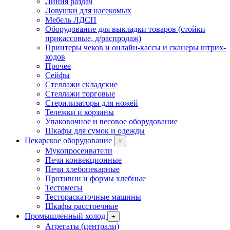
Линия раздач
Ловушки для насекомых
Мебель ЛДСП
Оборудование для выкладки товаров (стойки
прикассовые, д/распродаж)
Принтеры чеков и онлайн-кассы и сканеры штрих-
кодов
Прочее
Сейфы
Стеллажи складские
Стеллажи торговые
Стерилизаторы для ножей
Тележки и корзины
Упаковочное и весовое оборудование
Шкафы для сумок и одежды
Пекарское оборудование
+
Мукопросеиватели
Печи конвекционные
Печи хлебопекарные
Противни и формы хлебные
Тестомесы
Тестораскаточные машины
Шкафы расстоечные
Промышленный холод
+
Агрегаты (централи)