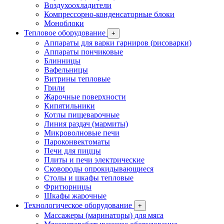
Воздухоохладители
Компрессорно-конденсаторные блоки
Моноблоки
Тепловое оборудование
+
Аппараты для варки гарниров (рисоварки)
Аппараты пончиковые
Блинницы
Вафельницы
Витрины тепловые
Грили
Жарочные поверхности
Кипятильники
Котлы пищеварочные
Линия раздач (мармиты)
Микроволновые печи
Пароконвектоматы
Печи для пиццы
Плиты и печи электрические
Сковороды опрокидывающиеся
Столы и шкафы тепловые
Фритюрницы
Шкафы жарочные
Технологическое оборудование
+
Массажеры (маринаторы) для мяса